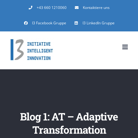
Zum
+43 660 1210060
Kontaktiere uns
Inhalt
I3 Facebook Gruppe
I3 LinkedIn Gruppe
springen
Blog 1: AT – Adaptive
Transformation