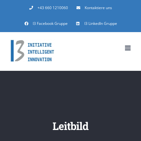
Zum
+43 660 1210060
Kontaktiere uns
Inhalt
I3 Facebook Gruppe
I3 LinkedIn Gruppe
springen
Leitbild