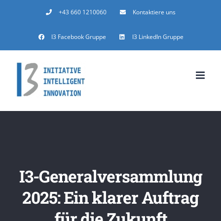
Zum
+43 660 1210060
Kontaktiere uns
Inhalt
I3 Facebook Gruppe
I3 LinkedIn Gruppe
springen
I3-Generalversammlung
2025: Ein klarer Auftrag
für die Zukunft