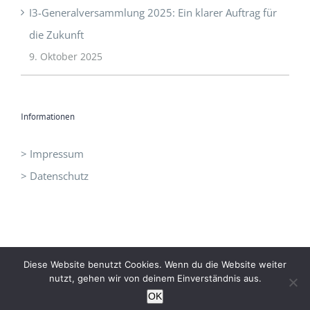
I3-Generalversammlung 2025: Ein klarer Auftrag für
die Zukunft
9. Oktober 2025
Informationen
> Impressum
> Datenschutz
Diese Website benutzt Cookies. Wenn du die Website weiter
©
I3 - Initiative Intelligent Innovation
|
office@idrei.at
| +43 660
nutzt, gehen wir von deinem Einverständnis aus.
1210060
OK