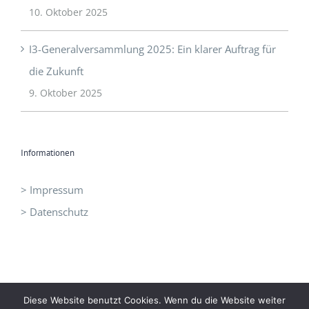
10. Oktober 2025
I3-Generalversammlung 2025: Ein klarer Auftrag für
die Zukunft
9. Oktober 2025
Informationen
> Impressum
> Datenschutz
Diese Website benutzt Cookies. Wenn du die Website weiter
©
I3 - Initiative Intelligent Innovation
|
office@idrei.at
| +43 660