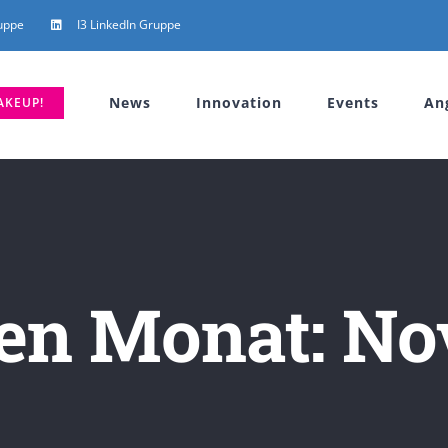
uppe
I3 LinkedIn Gruppe
News
Innovation
Events
An
AKEUP!
den Monat:
No