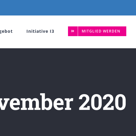
gebot
Initiative I3
MITGLIED WERDEN
vember 2020