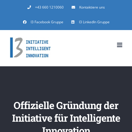
Zum
+43 660 1210060
Kontaktiere uns
Inhalt
I3 Facebook Gruppe
I3 LinkedIn Gruppe
springen
Offizielle Gründung der
Initiative für Intelligente
Innovation