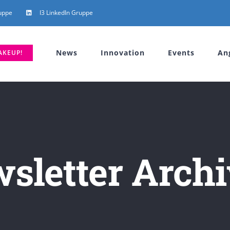
uppe
I3 LinkedIn Gruppe
News
Innovation
Events
An
AKEUP!
wsletter Archi