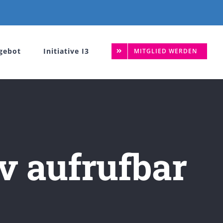
gebot
Initiative I3
MITGLIED WERDEN
v aufrufbar