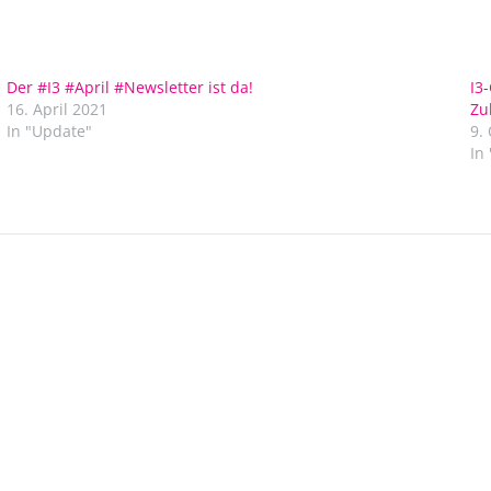
Der #I3 #April #Newsletter ist da!
I3
16. April 2021
Zu
In "Update"
9.
In