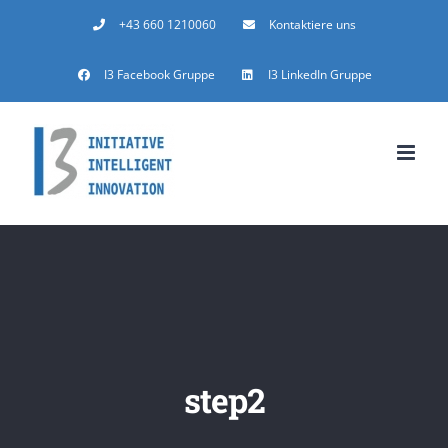
Zum
+43 660 1210060
Kontaktiere uns
Inhalt
I3 Facebook Gruppe
I3 LinkedIn Gruppe
springen
step2