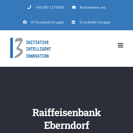
Zum
+43 660 1210060
Kontaktiere uns
Inhalt
I3 Facebook Gruppe
I3 LinkedIn Gruppe
springen
Raiffeisenbank
Eberndorf