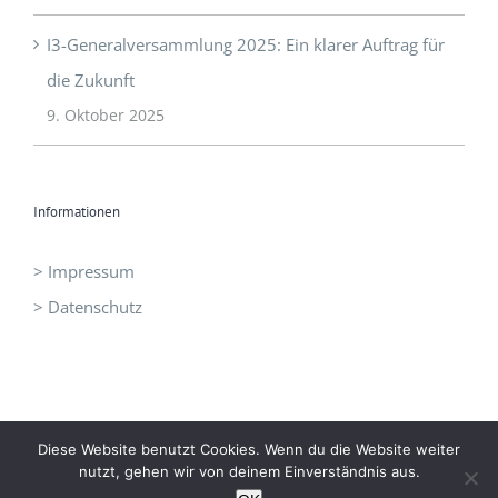
I3-Generalversammlung 2025: Ein klarer Auftrag für
die Zukunft
9. Oktober 2025
Informationen
> Impressum
> Datenschutz
Diese Website benutzt Cookies. Wenn du die Website weiter
©
I3 - Initiative Intelligent Innovation
|
office@idrei.at
| +43 660
nutzt, gehen wir von deinem Einverständnis aus.