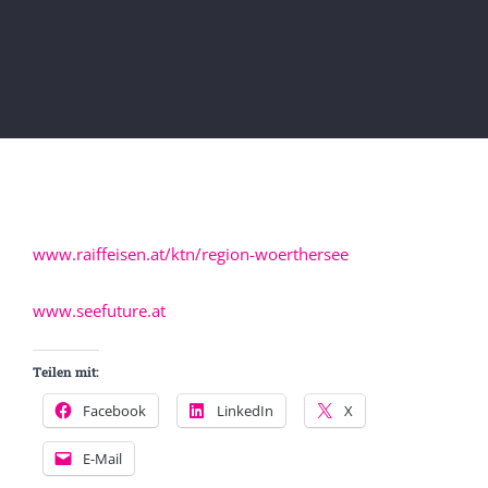
www.raiffeisen.at/ktn/region-woerthersee
www.seefuture.at
Teilen mit:
Facebook
LinkedIn
X
E-Mail