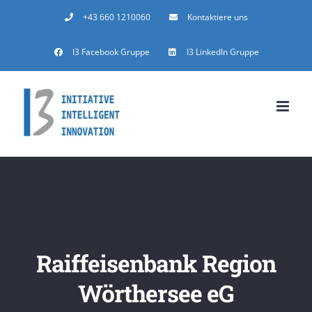
Zum
+43 660 1210060
Kontaktiere uns
Inhalt
I3 Facebook Gruppe
I3 LinkedIn Gruppe
springen
Raiffeisenbank Region
Wörthersee eG