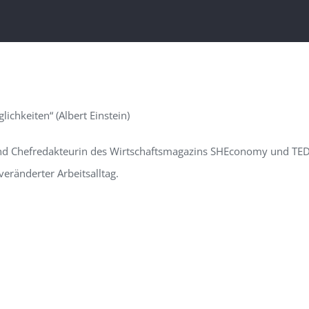
lichkeiten“ (Albert Einstein)
nd
Chefredakteurin des Wirtschaftsmagazins
S
HE
conomy
und
TED
veränderter Arbeitsalltag.