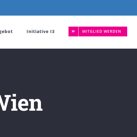
gebot
Initiative I3
MITGLIED WERDEN
Wien