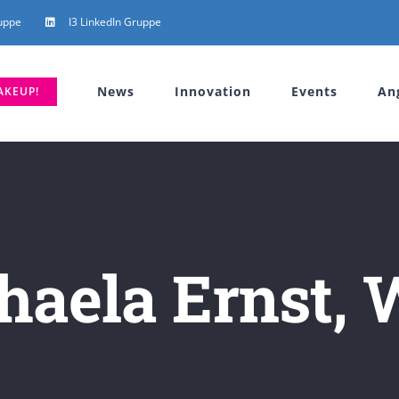
uppe
I3 LinkedIn Gruppe
News
Innovation
Events
An
AKEUP!
haela Ernst, 