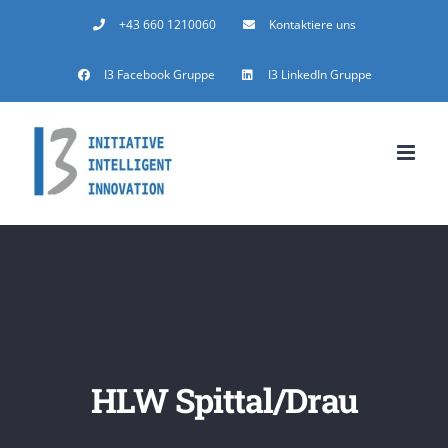
Zum
+43 660 1210060
Kontaktiere uns
Inhalt
I3 Facebook Gruppe
I3 LinkedIn Gruppe
springen
HLW Spittal/Drau