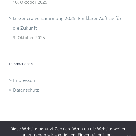
10. Oktober 2025
I3-Generalversammlung 2025: Ein klarer Auftrag für
die Zukunft
9. Oktober 2025
Informationen
> Impressum
> Datenschutz
Diese Website benutzt Cookies. Wenn du die Website weiter
©
I3 - Initiative Intelligent Innovation
|
office@idrei.at
| +43 660
nutzt, gehen wir von deinem Einverständnis aus.