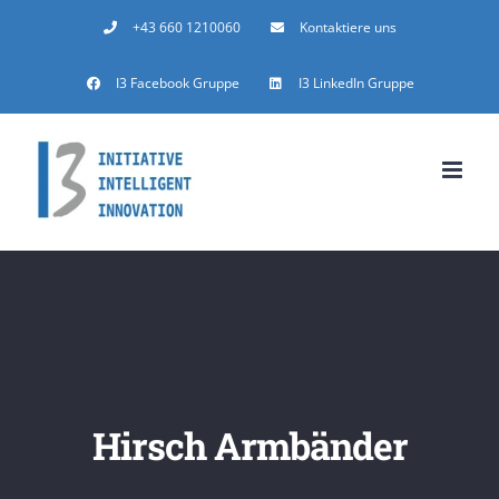
Zum
+43 660 1210060
Kontaktiere uns
Inhalt
I3 Facebook Gruppe
I3 LinkedIn Gruppe
springen
Hirsch Armbänder