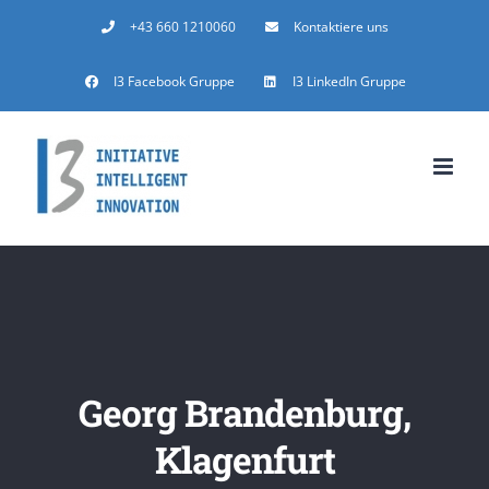
Zum
+43 660 1210060
Kontaktiere uns
Inhalt
I3 Facebook Gruppe
I3 LinkedIn Gruppe
springen
Georg Brandenburg,
Klagenfurt