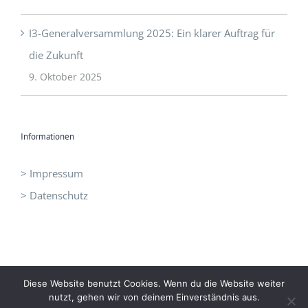
I3-Generalversammlung 2025: Ein klarer Auftrag für
die Zukunft
9. Oktober 2025
Informationen
> Impressum
> Datenschutz
Diese Website benutzt Cookies. Wenn du die Website weiter
©
I3 - Initiative Intelligent Innovation
|
office@idrei.at
| +43 660
nutzt, gehen wir von deinem Einverständnis aus.