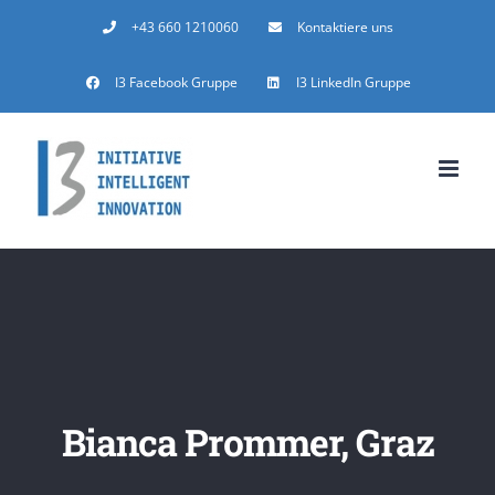
Zum
+43 660 1210060
Kontaktiere uns
Inhalt
I3 Facebook Gruppe
I3 LinkedIn Gruppe
springen
Bianca Prommer, Graz