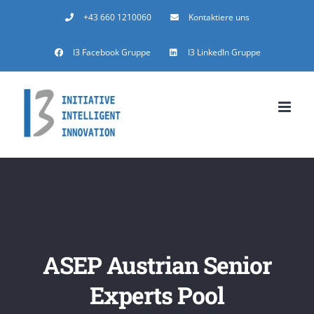
Zum
+43 660 1210060
Kontaktiere uns
Inhalt
I3 Facebook Gruppe
I3 LinkedIn Gruppe
springen
ASEP Austrian Senior
Experts Pool