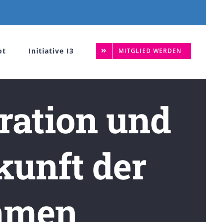
ot
Initiative I3
MITGLIED WERDEN
ration und
kunft der
immen