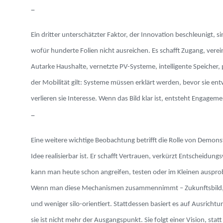
–
Ein dritter unterschätzter Faktor, der Innovation beschleunigt, 
wofür hunderte Folien nicht ausreichen. Es schafft Zugang, ver
Autarke Haushalte, vernetzte PV-Systeme, intelligente Speicher, 
der Mobilität gilt: Systeme müssen erklärt werden, bevor sie e
verlieren sie Interesse. Wenn das Bild klar ist, entsteht Engagem
–
Eine weitere wichtige Beobachtung betrifft die Rolle von Demons
Idee realisierbar ist. Er schafft Vertrauen, verkürzt Entscheid
kann man heute schon angreifen, testen oder im Kleinen ausprobi
Wenn man diese Mechanismen zusammennimmt – Zukunftsbild, Koop
und weniger silo-orientiert. Stattdessen basiert es auf Ausrich
sie ist nicht mehr der Ausgangspunkt. Sie folgt einer Vision, stat