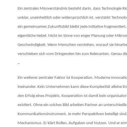
Ein zentrales Missverständnis besteht darin, dass Technologie R
unklar, uneinheitlich oder widersprüchlich ist, verstärkt Techno
ein gemeinsames Zukunftsbild bleibt jede Initiative fragmentiert.
eigentliche Hebel. Nicht im Sinne von enger Planung oder Mikro
Geschwindigkeit. Wenn Menschen verstehen, worauf sie hinarbeit
verschieben sich vom Dringenden hin zum Relevanten. Genau di
–
Ein weiterer zentraler Faktor ist Kooperation. Moderne Innovation
ineinander. Kein Unternehmen kann diese Komplexität alleine lö
den Erfolg eines Projekts. Kooperation ist damit kein organisa
existiert. Ohne ein solches Bild arbeiten Partner an unterschied
Kommunikationsinstrument. Je mehr Perspektiven beteiligt sind, 
Mechanismus. Er klärt Rollen, Aufgaben und Nutzen. Und er ermö