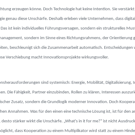
ichtung erzeugen könne. Doch Technologie hat keine Intention. Sie verstärk
logie genau diese Unschärfe. Deshalb erleben viele Unternehmen, dass digit
 Das ist kein individuelles Führungsversagen, sondern ein strukturelles Must
management, sondern im Sinne eines Richtungsrahmens, der Orientierung gib
en, beschleunigt sich die Zusammenarbeit automatisch. Entscheidungen wer
ese Verschiebung macht Innovationsprojekte wirkungsvoller.
sherausforderungen sind systemisch: Energie, Mobilität, Digitalisierung, Inf
sen. Die Fähigkeit, Partner einzubinden, Rollen zu klären, Interessen ausz
torischer Zusatz, sondern die Grundlogik moderner Innovation. Doch Kooper
lichen Annahmen. Was für den einen eine technische Lösung ist, ist für den 
desto stärker wirkt die Unschärfe. „What's in it for me?" ist nicht Ausdru
glicht, dass Kooperation zu einem Multiplikator wird statt zu einem Hinde