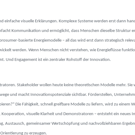
sind einfache visuelle Erklärungen. Komplexe Systeme werden erst dann handl
einfacht Kommunikation und ermöglicht, dass Menschen dieselbe Struktur er
prosumer-basierte Energiemodelle – all das wird erst dann strategisch relev
ntwickelt werden. Wenn Menschen nicht verstehen, wie Energieflüsse funktio
ent. Und Engagement ist ein zentraler Rohstoff der Innovation.
tratoren. Stakeholder wollen heute keine theoretischen Modelle mehr. Sie w
ungswege und macht Innovationspotenziale sichtbar. Förderstellen, Unterne
eren?" Die Fähigkeit, schnell greifbare Modelle zu liefern, wird zu einem 
eration, visuelle Klarheit und Demonstratoren – entsteht ein neues Innov
tung, Austausch, gemeinsamer Wertschöpfung und nachvollziehbaren Ergebniss
t Orientierung zu erzeugen.