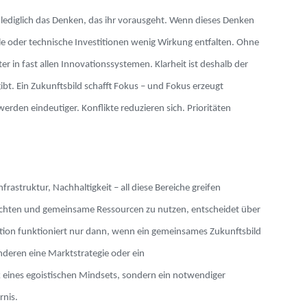
t lediglich das Denken, das ihr vorausgeht. Wenn dieses Denken
ale oder technische Investitionen wenig Wirkung entfalten. Ohne
er in fast allen Innovationssystemen. Klarheit ist deshalb der
t. Ein Zukunftsbild schafft Fokus – und Fokus erzeugt
den eindeutiger. Konflikte reduzieren sich. Prioritäten
rastruktur, Nachhaltigkeit – all diese Bereiche greifen
urichten und gemeinsame Ressourcen zu nutzen, entscheidet über
ation funktioniert nur dann, wenn ein gemeinsames Zukunftsbild
anderen eine Marktstrategie oder ein
ck eines egoistischen Mindsets, sondern ein notwendiger
rnis.