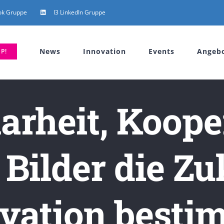
ok Gruppe
I3 LinkedIn Gruppe
News
Innovation
Events
Angeb
P!
rheit, Koope
 Bilder die Zu
vation best