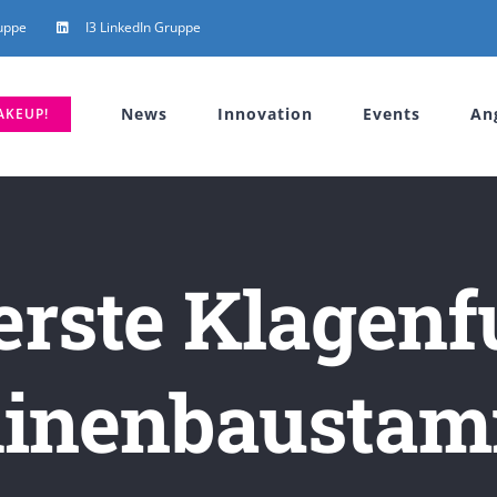
uppe
I3 LinkedIn Gruppe
News
Innovation
Events
An
AKEUP!
erste Klagenf
inenbaustam