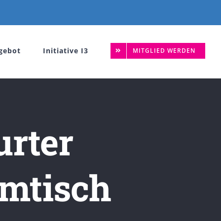
gebot
Initiative I3
MITGLIED WERDEN
urter
mtisch