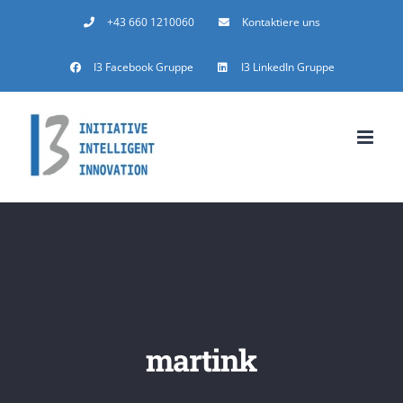
Zum
+43 660 1210060
Kontaktiere uns
Inhalt
I3 Facebook Gruppe
I3 LinkedIn Gruppe
springen
martink