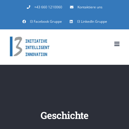
Zum
+43 660 1210060
Kontaktiere uns
Inhalt
I3 Facebook Gruppe
I3 LinkedIn Gruppe
springen
Geschichte