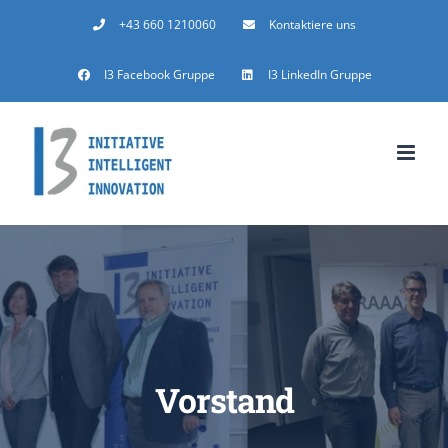
Zum
+43 660 1210060
Kontaktiere uns
Inhalt
I3 Facebook Gruppe
I3 LinkedIn Gruppe
springen
Vorstand