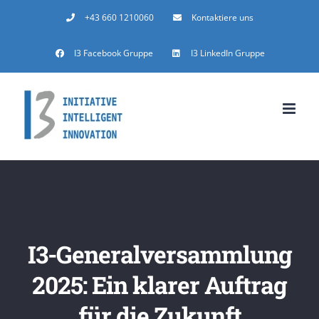
Zum
+43 660 1210060
Kontaktiere uns
Inhalt
I3 Facebook Gruppe
I3 LinkedIn Gruppe
springen
I3-Generalversammlung
2025: Ein klarer Auftrag
für die Zukunft