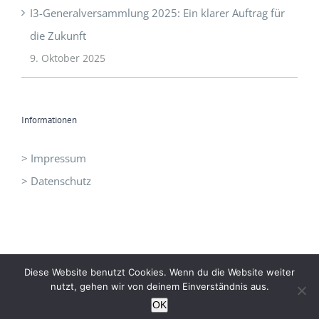
I3-Generalversammlung 2025: Ein klarer Auftrag für
die Zukunft
9. Oktober 2025
Informationen
> Impressum
> Datenschutz
Diese Website benutzt Cookies. Wenn du die Website weiter
©
I3 - Initiative Intelligent Innovation
|
office@idrei.at
| +43 660
nutzt, gehen wir von deinem Einverständnis aus.
1210060
OK