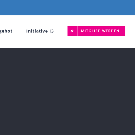
gebot
Initiative I3
MITGLIED WERDEN