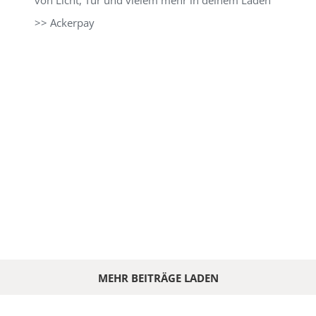
von Licht, Tür und vielem mehr in deinem Laden
>> Ackerpay
MEHR BEITRÄGE LADEN