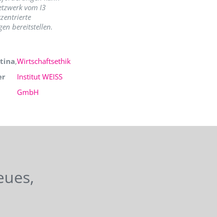
etzwerk vom I3
zentrierte
en bereitstellen.
tina
,
Wirtschaftsethik
er
Institut WEISS
GmbH
eues,