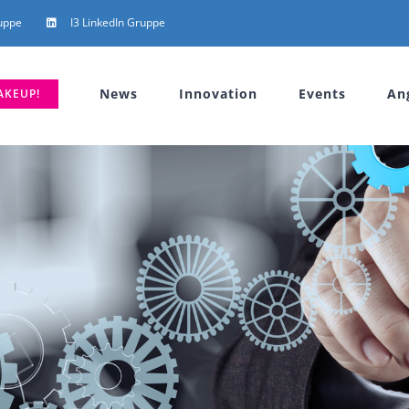
uppe
I3 LinkedIn Gruppe
News
Innovation
Events
An
AKEUP!