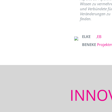
Wissen zu vermehr
und Verbündete fü
Veränderungen zu
finden.
ELKE
,
EB
BENEKE
Projekt
INNO