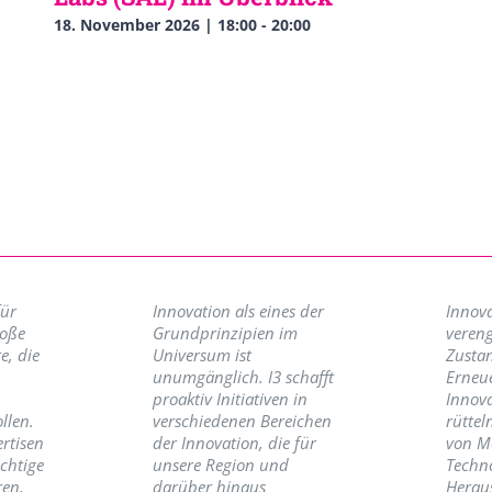
18. November 2026 | 18:00
-
20:00
für
Innovation als eines der
Innova
roße
Grundprinzipien im
vereng
e, die
Universum ist
Zusta
unumgänglich. I3 schafft
Erneu
proaktiv Initiativen in
Innov
llen.
verschiedenen Bereichen
rüttel
ertisen
der Innovation, die für
von M
ichtige
unsere Region und
Techno
ren,
darüber hinaus
Herau