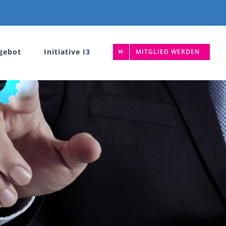
gebot
Initiative I3
MITGLIED WERDEN