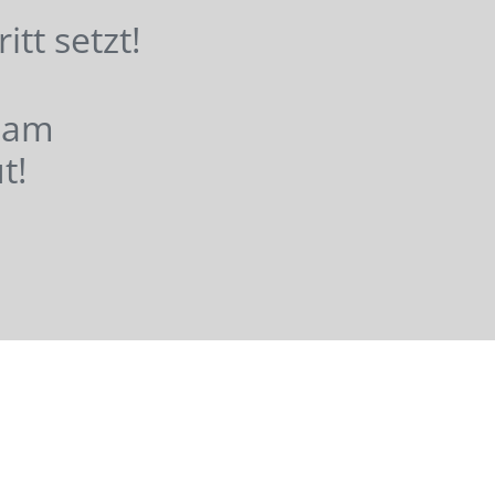
hritt setzt!
nsam
t!