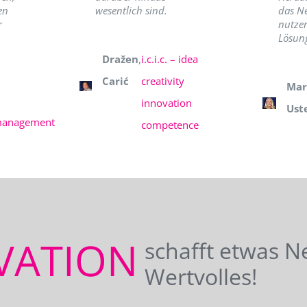
en
wesentlich sind.
das N
r
nutzer
Lösung
Dražen
,
i.c.i.c. – idea
Carić
creativity
Mar
innovation
Ust
management
competence
VATION
schafft etwas N
Wertvolles!