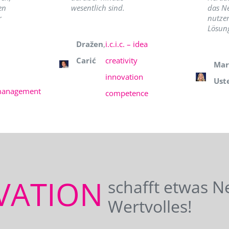
en
wesentlich sind.
das N
r
nutzer
Lösung
Dražen
,
i.c.i.c. – idea
Carić
creativity
Mar
innovation
Ust
management
competence
VATION
schafft etwas N
Wertvolles!