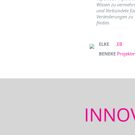
Wissen zu vermehr
und Verbündete fü
Veränderungen zu
finden.
ELKE
,
EB
BENEKE
Projekt
INNO