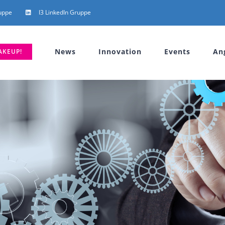
uppe
I3 LinkedIn Gruppe
News
Innovation
Events
An
AKEUP!