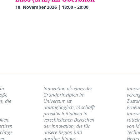
18. November 2026 | 18:00
-
20:00
für
Innovation als eines der
Innova
roße
Grundprinzipien im
vereng
e, die
Universum ist
Zusta
unumgänglich. I3 schafft
Erneu
proaktiv Initiativen in
Innov
llen.
verschiedenen Bereichen
rüttel
ertisen
der Innovation, die für
von M
ichtige
unsere Region und
Techno
ren,
darüber hinaus
Herau