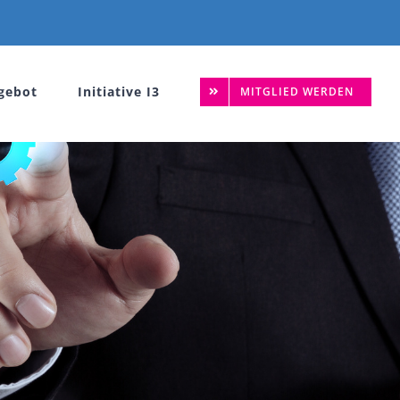
gebot
Initiative I3
MITGLIED WERDEN