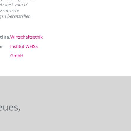
etzwerk vom I3
zentrierte
en bereitstellen.
tina
,
Wirtschaftsethik
er
Institut WEISS
GmbH
eues,