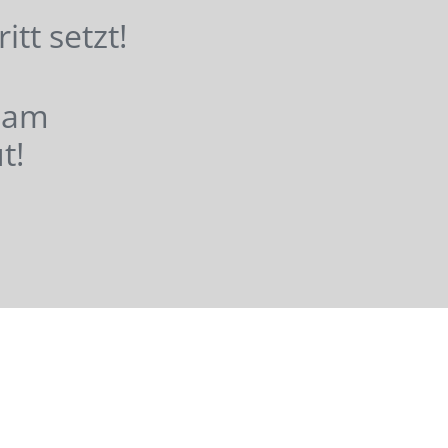
hritt setzt!
nsam
t!