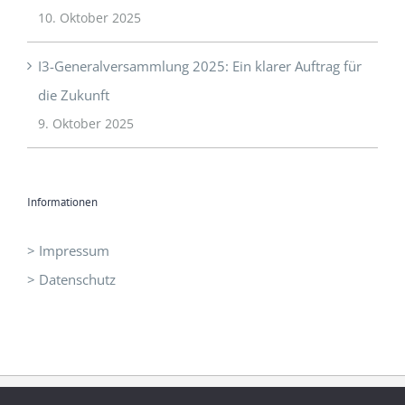
I3-Generalversammlung 2025: Ein klarer Auftrag für
die Zukunft
9. Oktober 2025
Informationen
> Impressum
> Datenschutz
©
I3 - Initiative Intelligent Innovation
|
office@idrei.at
| +43 660
1210060