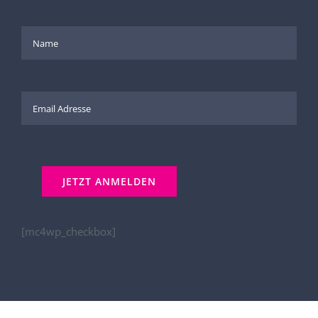
[mc4wp_checkbox]