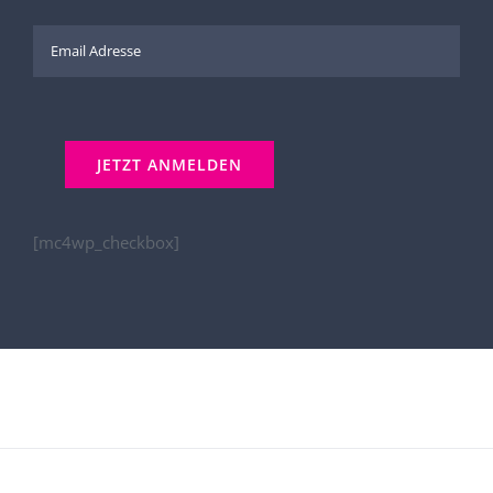
[mc4wp_checkbox]