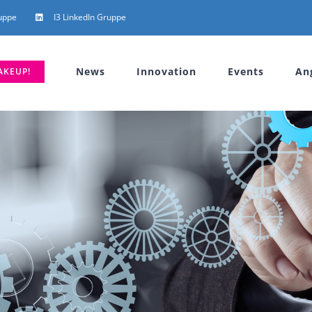
uppe
I3 LinkedIn Gruppe
News
Innovation
Events
An
AKEUP!