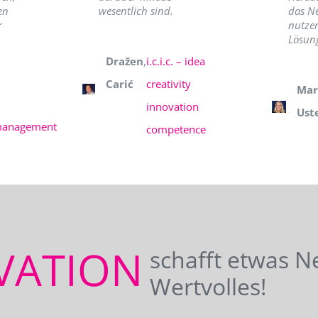
en
wesentlich sind.
das N
r
nutzer
Lösung
Dražen
,
i.c.i.c. – idea
Carić
creativity
Mar
innovation
Ust
management
competence
VATION
schafft etwas N
Wertvolles!