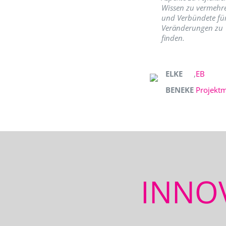
Wissen zu vermehr
und Verbündete fü
Veränderungen zu
finden.
ELKE
,
EB
BENEKE
Projekt
INNO