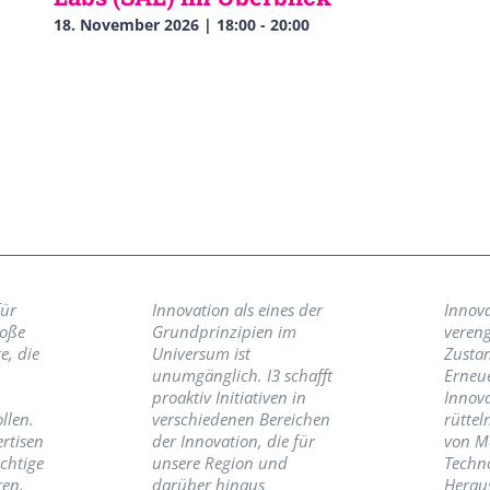
18. November 2026 | 18:00
-
20:00
für
Innovation als eines der
Innova
roße
Grundprinzipien im
vereng
e, die
Universum ist
Zusta
unumgänglich. I3 schafft
Erneu
proaktiv Initiativen in
Innov
llen.
verschiedenen Bereichen
rüttel
ertisen
der Innovation, die für
von M
ichtige
unsere Region und
Techno
ren,
darüber hinaus
Herau