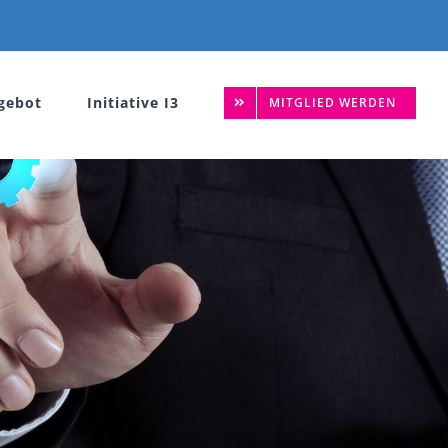
gebot
Initiative I3
MITGLIED WERDEN