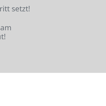
hritt setzt!
nsam
t!