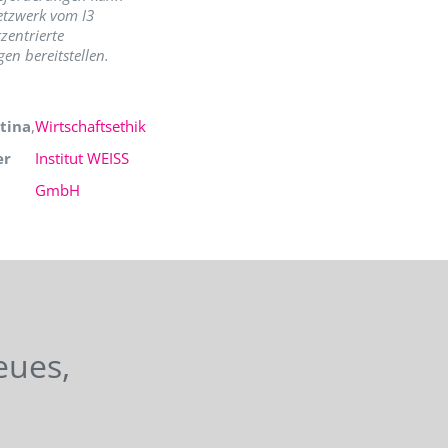
etzwerk vom I3
zentrierte
en bereitstellen.
tina
,
Wirtschaftsethik
er
Institut WEISS
GmbH
eues,