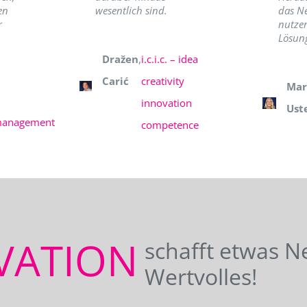
en
wesentlich sind.
das N
r
nutzer
Lösung
Dražen
,
i.c.i.c. – idea
Carić
creativity
Mar
innovation
Ust
management
competence
VATION
schafft etwas N
Wertvolles!