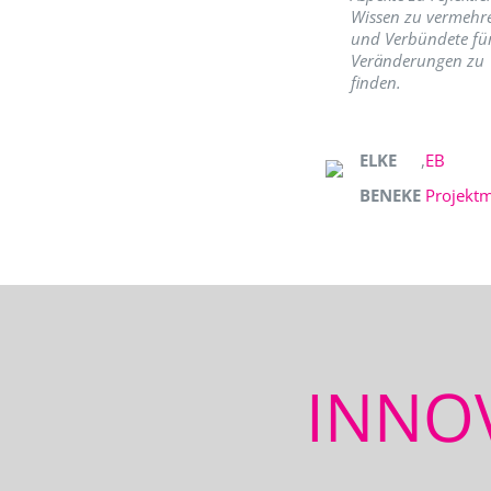
Wissen zu vermehr
und Verbündete fü
Veränderungen zu
finden.
ELKE
,
EB
BENEKE
Projekt
INNO