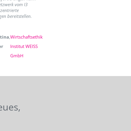
etzwerk vom I3
zentrierte
en bereitstellen.
tina
,
Wirtschaftsethik
er
Institut WEISS
GmbH
eues,