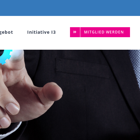
gebot
Initiative I3
MITGLIED WERDEN