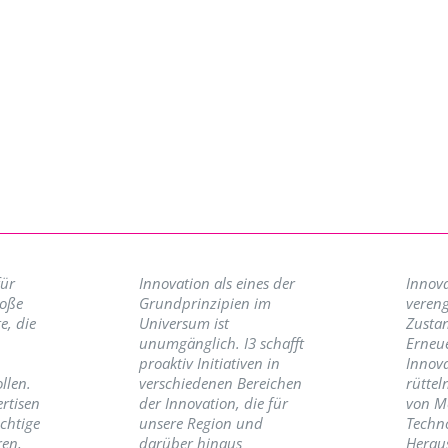
für
Innovation als eines der
Innova
roße
Grundprinzipien im
vereng
e, die
Universum ist
Zusta
unumgänglich. I3 schafft
Erneu
proaktiv Initiativen in
Innov
llen.
verschiedenen Bereichen
rüttel
ertisen
der Innovation, die für
von M
ichtige
unsere Region und
Techno
ren,
darüber hinaus
Herau