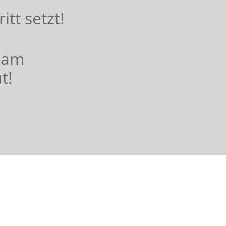
hritt setzt!
nsam
t!