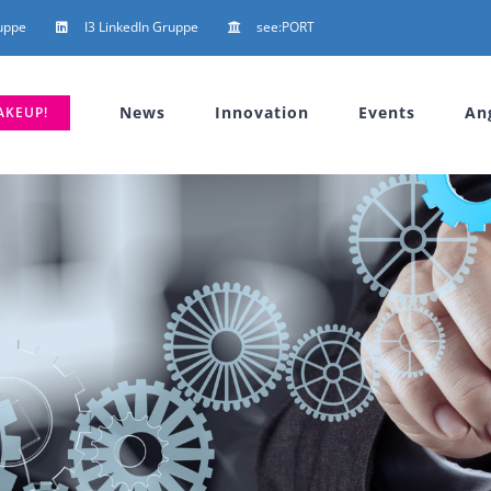
uppe
I3 LinkedIn Gruppe
see:PORT
News
Innovation
Events
An
AKEUP!