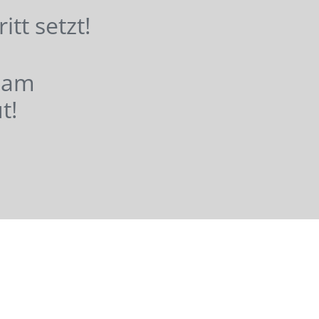
hritt setzt!
nsam
t!