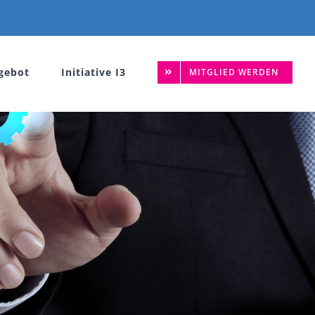
gebot
Initiative I3
MITGLIED WERDEN