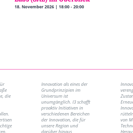
18. November 2026 | 18:00
-
20:00
für
Innovation als eines der
Innova
roße
Grundprinzipien im
vereng
e, die
Universum ist
Zusta
unumgänglich. I3 schafft
Erneu
proaktiv Initiativen in
Innov
llen.
verschiedenen Bereichen
rüttel
ertisen
der Innovation, die für
von M
ichtige
unsere Region und
Techno
ren,
darüber hinaus
Herau