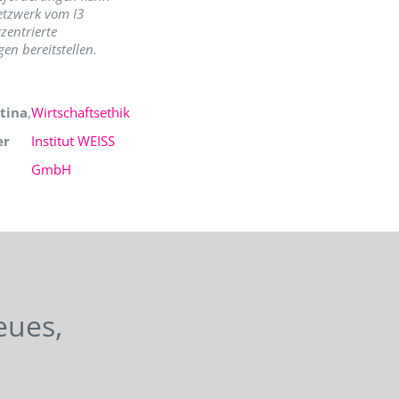
etzwerk vom I3
zentrierte
en bereitstellen.
tina
,
Wirtschaftsethik
er
Institut WEISS
GmbH
eues,