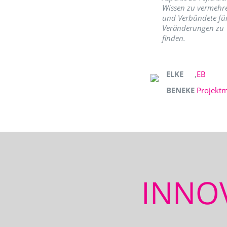
Wissen zu vermehr
und Verbündete fü
Veränderungen zu
finden.
ELKE
,
EB
BENEKE
Projekt
INNO