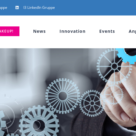
uppe
I3 LinkedIn Gruppe
News
Innovation
Events
An
AKEUP!