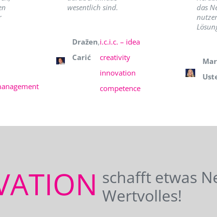
en
wesentlich sind.
das N
r
nutzer
Lösung
Dražen
,
i.c.i.c. – idea
Carić
creativity
Mar
innovation
Ust
management
competence
VATION
schafft etwas N
Wertvolles!