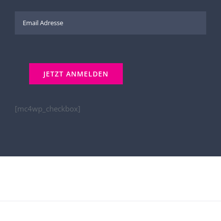
[mc4wp_checkbox]