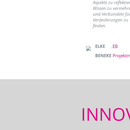
Aspekte zu reflektie
Wissen zu vermehr
und Verbündete fü
Veränderungen zu
finden.
ELKE
,
EB
BENEKE
Projekt
INNO