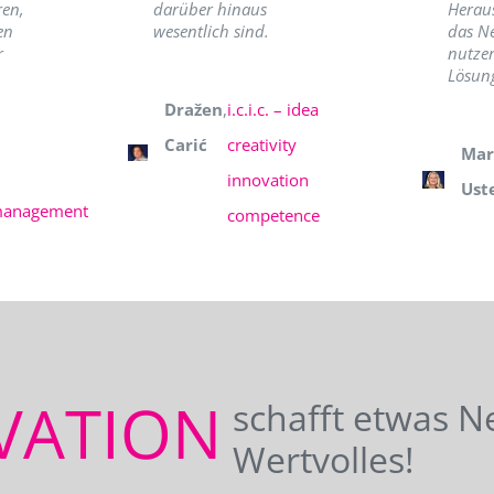
ren,
darüber hinaus
Herau
en
wesentlich sind.
das N
r
nutzer
Lösung
Dražen
,
i.c.i.c. – idea
Carić
creativity
Mar
innovation
Ust
management
competence
VATION
schafft etwas N
Wertvolles!