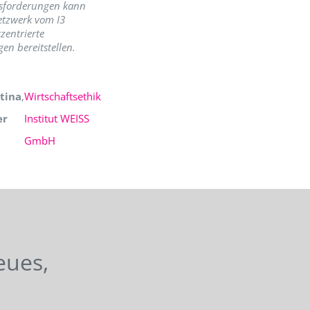
sforderungen kann
etzwerk vom I3
zentrierte
en bereitstellen.
tina
,
Wirtschaftsethik
er
Institut WEISS
GmbH
eues,