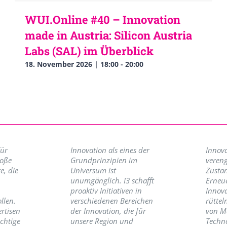
WUI.Online #40 – Innovation
made in Austria: Silicon Austria
Labs (SAL) im Überblick
18. November 2026 | 18:00
-
20:00
für
Innovation als eines der
Innova
roße
Grundprinzipien im
vereng
e, die
Universum ist
Zusta
unumgänglich. I3 schafft
Erneu
proaktiv Initiativen in
Innov
llen.
verschiedenen Bereichen
rüttel
ertisen
der Innovation, die für
von M
ichtige
unsere Region und
Techno