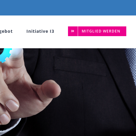
gebot
Initiative I3
MITGLIED WERDEN