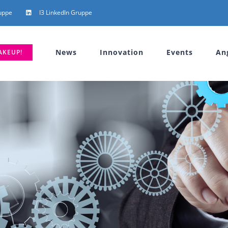
uppe
I3 LinkedIn Gruppe
News
Innovation
Events
An
AKEUP!