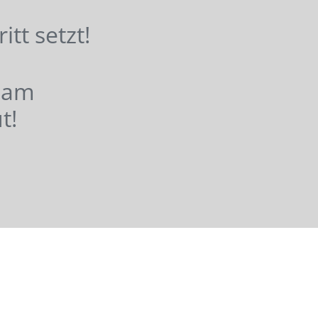
hritt setzt!
nsam
t!