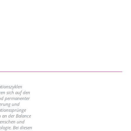
tionszyklen
en sich auf den
nd permanenter
erung und
ationssprünge
n an der Balance
enschen und
logie. Bei diesen