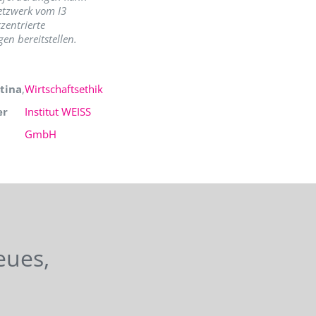
etzwerk vom I3
zentrierte
en bereitstellen.
tina
,
Wirtschaftsethik
er
Institut WEISS
GmbH
eues,