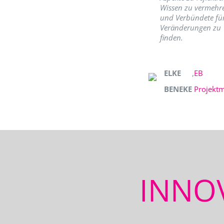
Wissen zu vermehr
und Verbündete fü
Veränderungen zu
finden.
ELKE
,
EB
BENEKE
Projekt
INNO