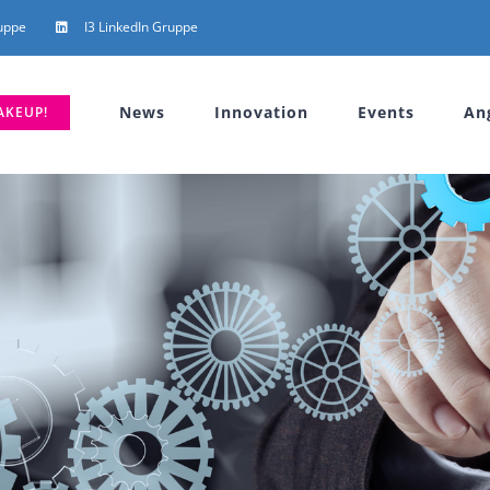
uppe
I3 LinkedIn Gruppe
News
Innovation
Events
An
AKEUP!