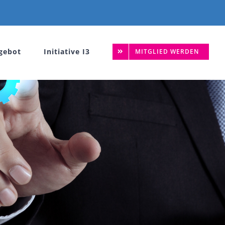
gebot
Initiative I3
MITGLIED WERDEN