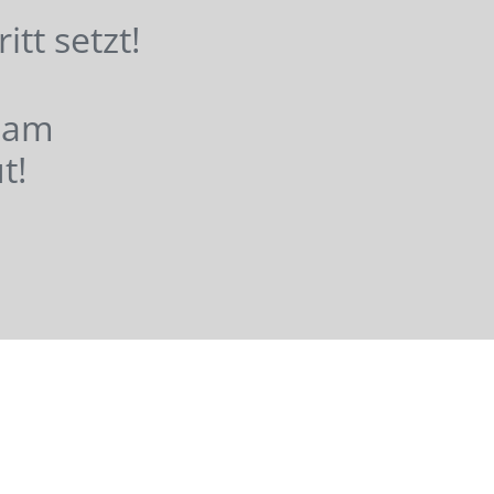
hritt setzt!
nsam
t!