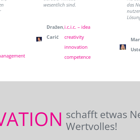
en
wesentlich sind.
das N
r
nutzer
Lösung
Dražen
,
i.c.i.c. – idea
Carić
creativity
Mar
innovation
Ust
management
competence
VATION
schafft etwas N
Wertvolles!