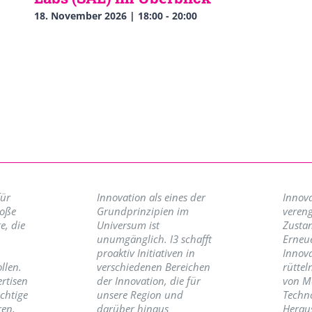
18. November 2026 | 18:00
-
20:00
für
Innovation als eines der
Innova
roße
Grundprinzipien im
vereng
e, die
Universum ist
Zusta
unumgänglich. I3 schafft
Erneu
proaktiv Initiativen in
Innov
llen.
verschiedenen Bereichen
rüttel
ertisen
der Innovation, die für
von M
ichtige
unsere Region und
Techno
ren,
darüber hinaus
Herau