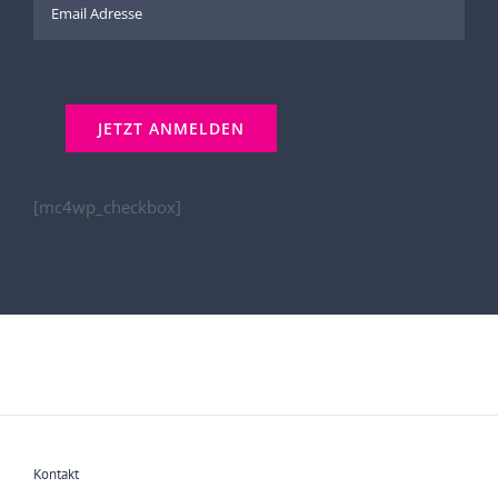
[mc4wp_checkbox]
Kontakt