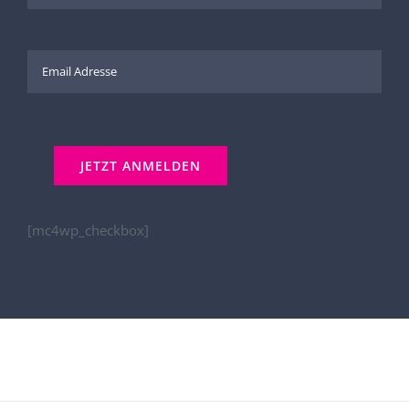
[mc4wp_checkbox]