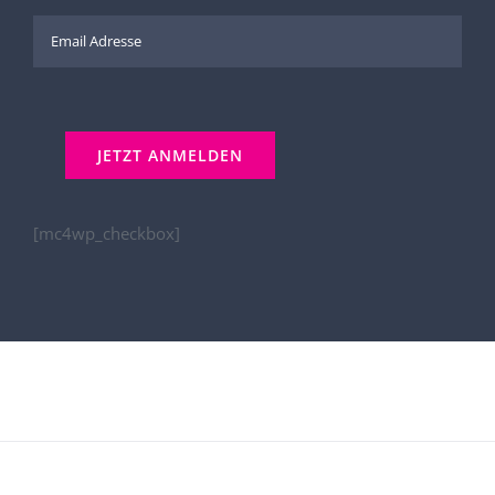
[mc4wp_checkbox]
Kontakt