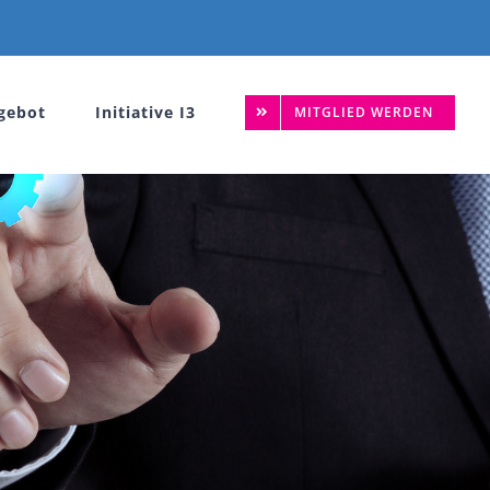
gebot
Initiative I3
MITGLIED WERDEN