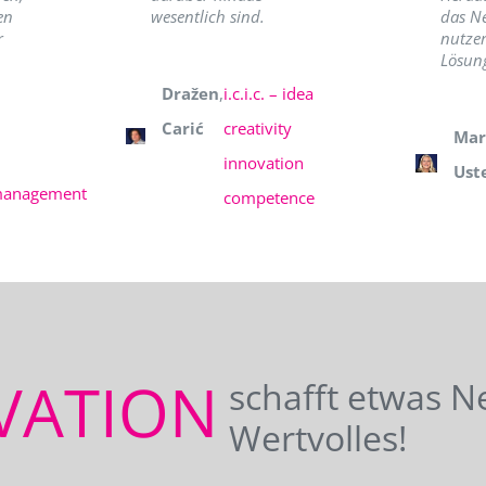
en
wesentlich sind.
das N
r
nutzer
Lösung
Dražen
,
i.c.i.c. – idea
Carić
creativity
Mar
innovation
Ust
management
competence
VATION
schafft etwas N
Wertvolles!