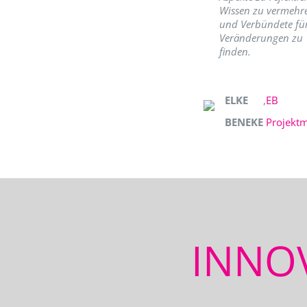
Wissen zu vermehr
und Verbündete fü
Veränderungen zu
finden.
ELKE
,
EB
BENEKE
Projekt
INNO