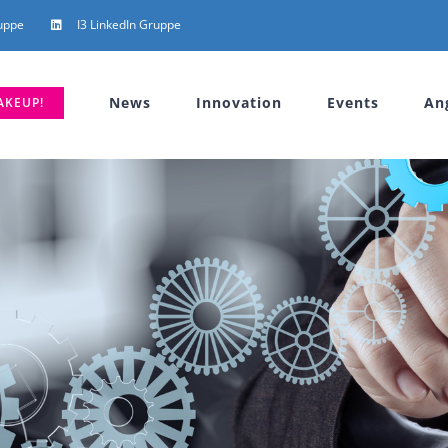
uppe
I3 LinkedIn Gruppe
News
Innovation
Events
An
AKEUP!