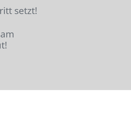
hritt setzt!
nsam
t!