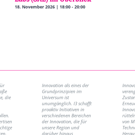
18. November 2026 | 18:00
-
20:00
für
Innovation als eines der
Innova
roße
Grundprinzipien im
vereng
e, die
Universum ist
Zusta
unumgänglich. I3 schafft
Erneu
proaktiv Initiativen in
Innov
llen.
verschiedenen Bereichen
rüttel
ertisen
der Innovation, die für
von M
ichtige
unsere Region und
Techno
ren,
darüber hinaus
Herau