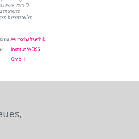
etzwerk vom I3
zentrierte
en bereitstellen.
tina
,
Wirtschaftsethik
er
Institut WEISS
GmbH
eues,