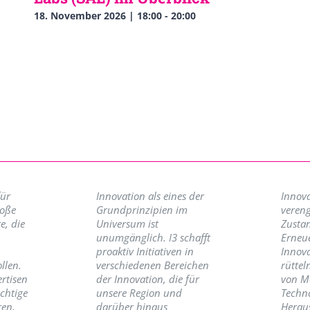
18. November 2026 | 18:00
-
20:00
für
Innovation als eines der
Innova
roße
Grundprinzipien im
vereng
e, die
Universum ist
Zusta
unumgänglich. I3 schafft
Erneu
proaktiv Initiativen in
Innov
llen.
verschiedenen Bereichen
rüttel
ertisen
der Innovation, die für
von M
ichtige
unsere Region und
Techno
ren,
darüber hinaus
Herau