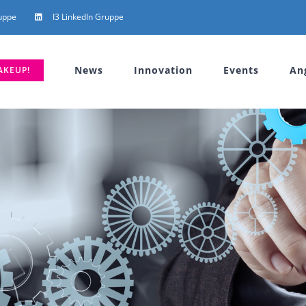
uppe
I3 LinkedIn Gruppe
News
Innovation
Events
An
AKEUP!