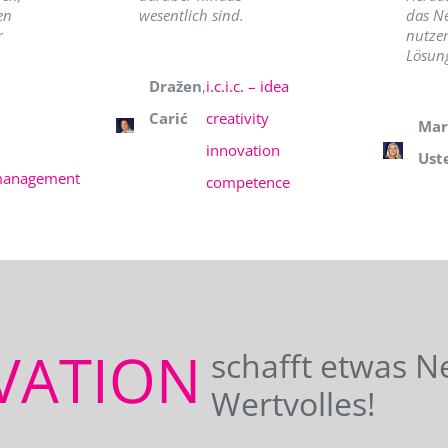
en
wesentlich sind.
das N
r
nutzer
Lösung
Dražen
,
i.c.i.c. – idea
Carić
creativity
Mar
innovation
Ust
management
competence
VATION
schafft etwas N
Wertvolles!