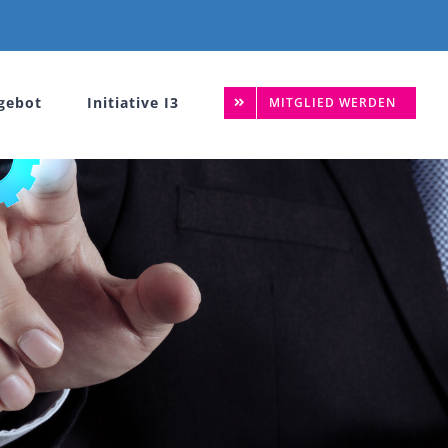
gebot
Initiative I3
MITGLIED WERDEN