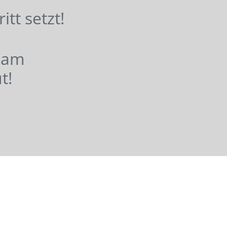
hritt setzt!
nsam
t!