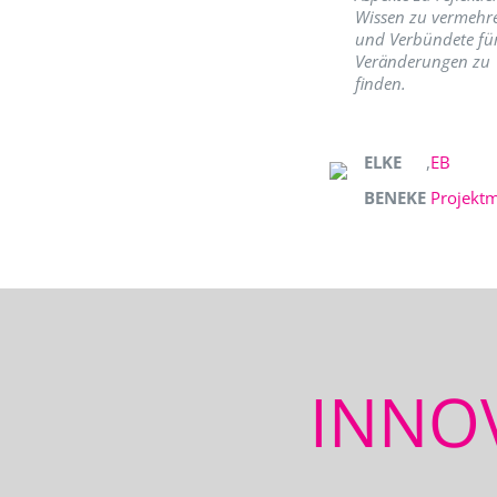
Wissen zu vermehr
und Verbündete fü
Veränderungen zu
finden.
ELKE
,
EB
BENEKE
Projekt
INNO