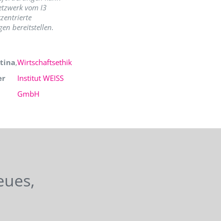
etzwerk vom I3
zentrierte
en bereitstellen.
tina
,
Wirtschaftsethik
er
Institut WEISS
GmbH
eues,