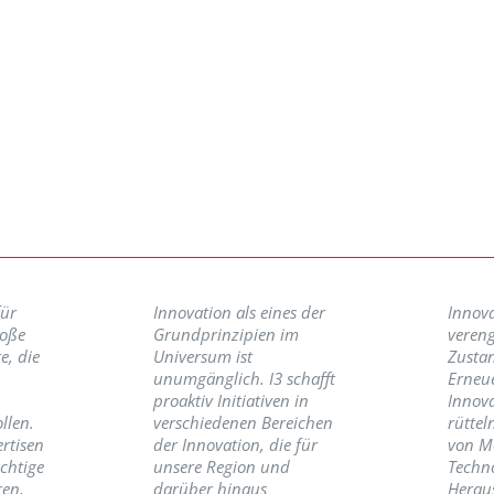
für
Innovation als eines der
Innova
roße
Grundprinzipien im
vereng
e, die
Universum ist
Zusta
unumgänglich. I3 schafft
Erneu
proaktiv Initiativen in
Innov
llen.
verschiedenen Bereichen
rüttel
ertisen
der Innovation, die für
von M
ichtige
unsere Region und
Techno
ren,
darüber hinaus
Herau