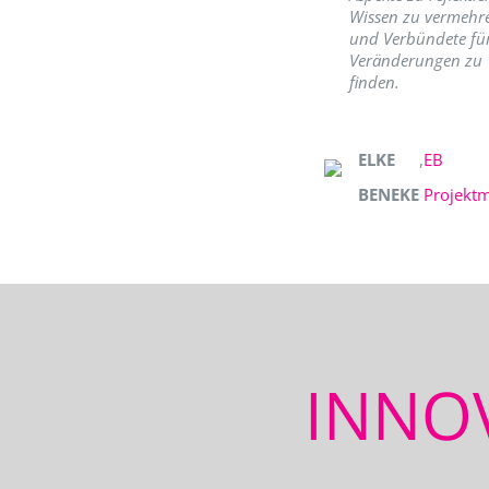
Wissen zu vermehr
und Verbündete fü
Veränderungen zu
finden.
ELKE
,
EB
BENEKE
Projekt
INNO