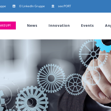
uppe
I3 LinkedIn Gruppe
see:PORT
News
Innovation
Events
An
AKEUP!