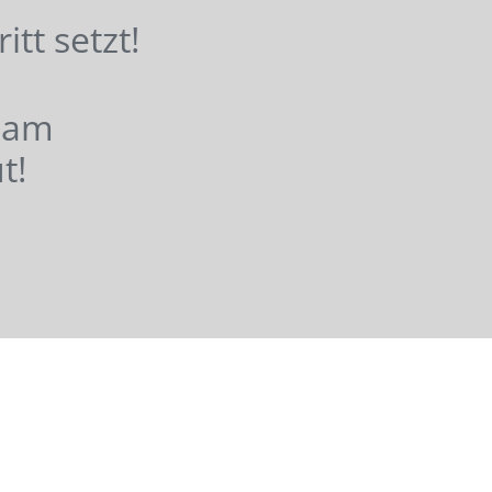
hritt setzt!
nsam
t!