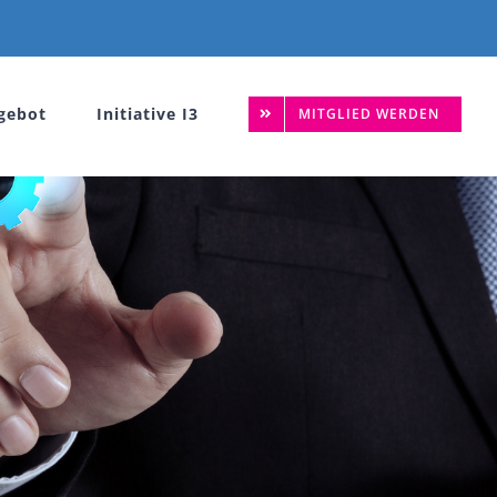
gebot
Initiative I3
MITGLIED WERDEN