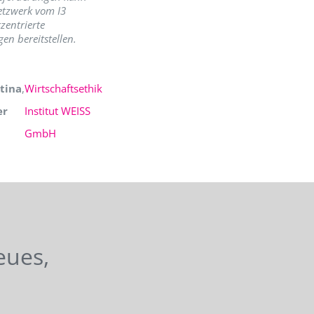
etzwerk vom I3
zentrierte
en bereitstellen.
tina
,
Wirtschaftsethik
er
Institut WEISS
GmbH
eues,