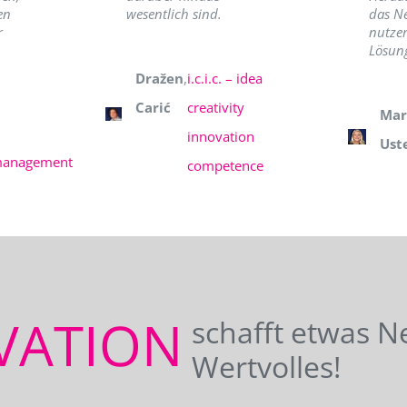
en
wesentlich sind.
das N
r
nutzer
Lösung
Dražen
,
i.c.i.c. – idea
Carić
creativity
Mar
innovation
Ust
management
competence
VATION
schafft etwas N
Wertvolles!