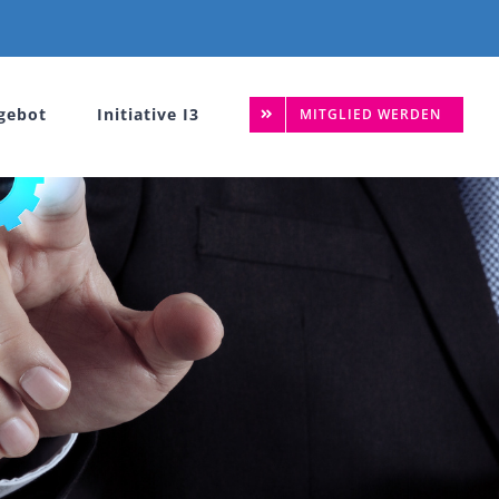
gebot
Initiative I3
MITGLIED WERDEN