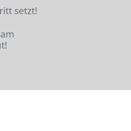
hritt setzt!
nsam
t!