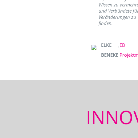
Wissen zu vermehr
und Verbündete fü
Veränderungen zu
finden.
ELKE
,
EB
BENEKE
Projekt
INNO