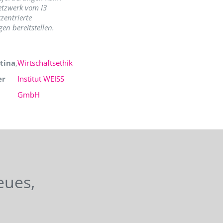
etzwerk vom I3
zentrierte
en bereitstellen.
tina
,
Wirtschaftsethik
er
Institut WEISS
GmbH
eues,