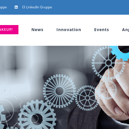
uppe
I3 LinkedIn Gruppe
News
Innovation
Events
An
AKEUP!