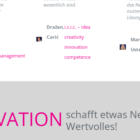
en
wesentlich sind.
das N
r
nutzer
Lösung
Dražen
,
i.c.i.c. – idea
Carić
creativity
Mar
innovation
Ust
management
competence
VATION
schafft etwas N
Wertvolles!