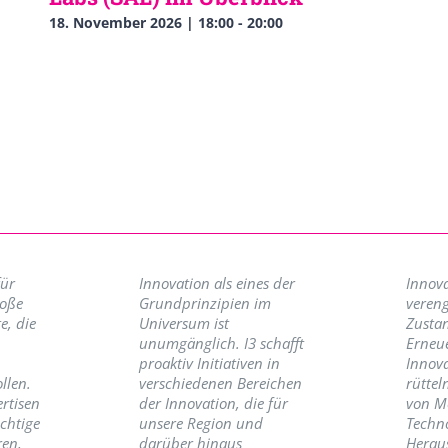
18. November 2026 | 18:00
-
20:00
für
Innovation als eines der
Innova
roße
Grundprinzipien im
vereng
e, die
Universum ist
Zusta
unumgänglich. I3 schafft
Erneu
proaktiv Initiativen in
Innov
llen.
verschiedenen Bereichen
rüttel
ertisen
der Innovation, die für
von M
ichtige
unsere Region und
Techno
ren,
darüber hinaus
Herau