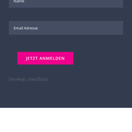
[mc4wp_checkbox]