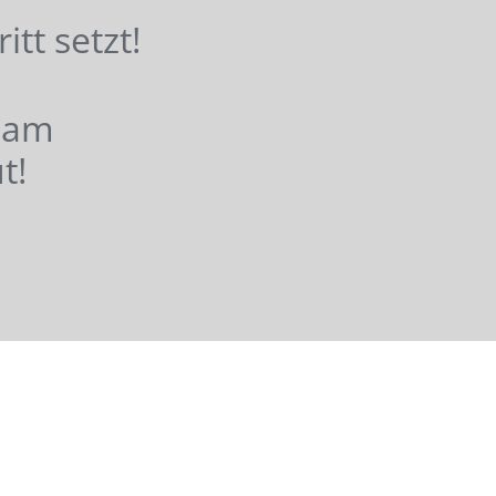
hritt setzt!
nsam
t!