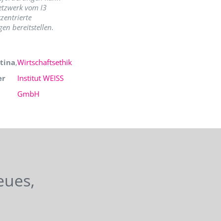
etzwerk vom I3
zentrierte
en bereitstellen.
tina
,
Wirtschaftsethik
er
Institut WEISS
GmbH
eues,