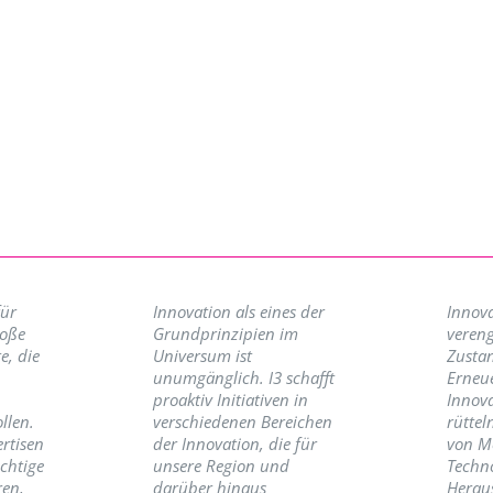
für
Innovation als eines der
Innova
roße
Grundprinzipien im
vereng
e, die
Universum ist
Zusta
unumgänglich. I3 schafft
Erneu
proaktiv Initiativen in
Innov
llen.
verschiedenen Bereichen
rüttel
ertisen
der Innovation, die für
von M
ichtige
unsere Region und
Techno
ren,
darüber hinaus
Herau