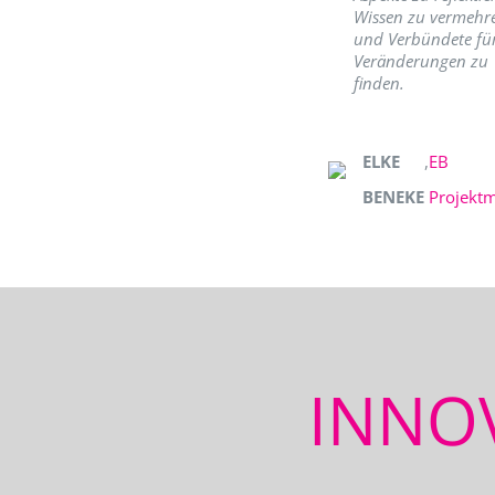
Wissen zu vermehr
und Verbündete fü
Veränderungen zu
finden.
ELKE
,
EB
BENEKE
Projekt
INNO