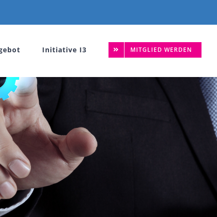
gebot
Initiative I3
MITGLIED WERDEN