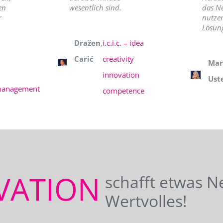
en
wesentlich sind.
das N
r
nutzer
Lösung
Dražen
,
i.c.i.c. – idea
Carić
creativity
Mar
innovation
Ust
management
competence
VATION
schafft etwas N
Wertvolles!