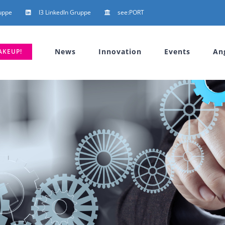
uppe
I3 LinkedIn Gruppe
see:PORT
News
Innovation
Events
An
AKEUP!