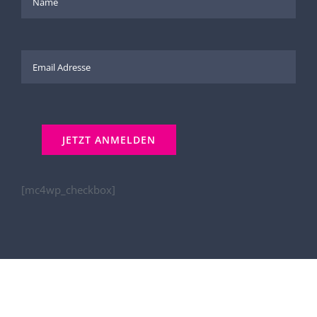
[mc4wp_checkbox]