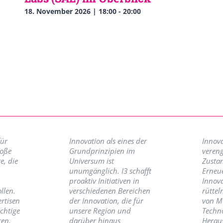
18. November 2026 | 18:00
-
20:00
für
Innovation als eines der
Innova
roße
Grundprinzipien im
vereng
e, die
Universum ist
Zusta
unumgänglich. I3 schafft
Erneu
proaktiv Initiativen in
Innov
llen.
verschiedenen Bereichen
rüttel
ertisen
der Innovation, die für
von M
ichtige
unsere Region und
Techno
ren,
darüber hinaus
Herau