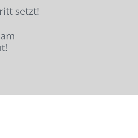
hritt setzt!
nsam
t!