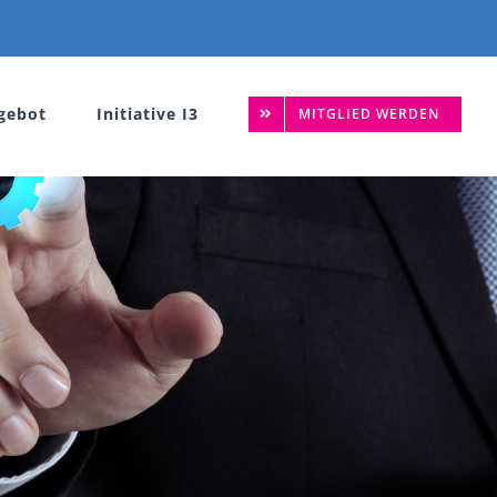
gebot
Initiative I3
MITGLIED WERDEN