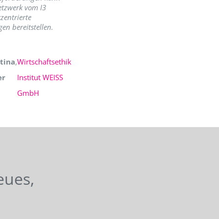
etzwerk vom I3
zentrierte
en bereitstellen.
tina
,
Wirtschaftsethik
er
Institut WEISS
GmbH
eues,