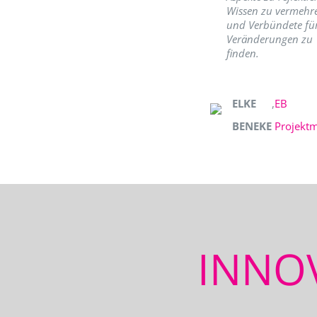
Wissen zu vermehr
und Verbündete fü
Veränderungen zu
finden.
ELKE
,
EB
BENEKE
Projekt
INNO