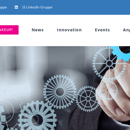
uppe
I3 LinkedIn Gruppe
News
Innovation
Events
An
AKEUP!