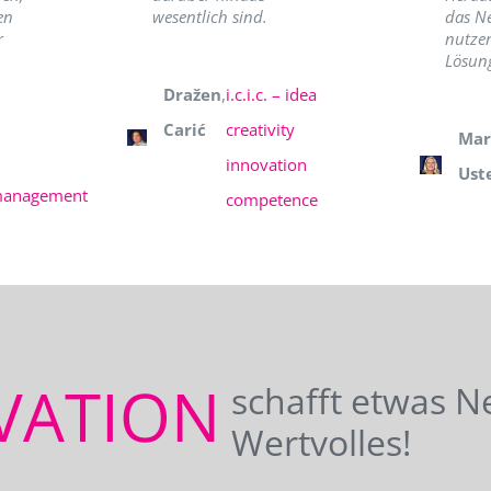
en
wesentlich sind.
das N
r
nutzer
Lösung
Dražen
,
i.c.i.c. – idea
Carić
creativity
Mar
innovation
Ust
management
competence
VATION
schafft etwas N
Wertvolles!