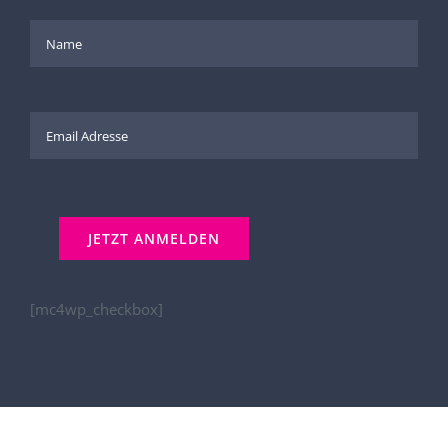
Innovation!
[mc4wp_checkbox]