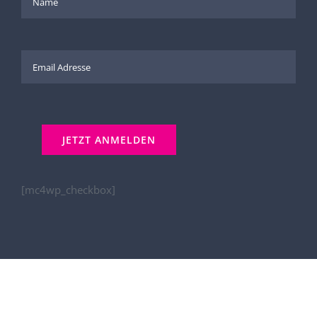
[mc4wp_checkbox]