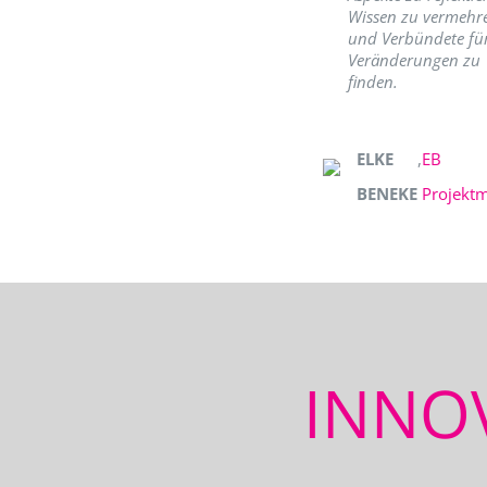
Wissen zu vermehr
und Verbündete fü
Veränderungen zu
finden.
ELKE
,
EB
BENEKE
Projekt
INNO