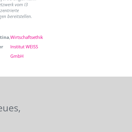
etzwerk vom I3
zentrierte
en bereitstellen.
tina
,
Wirtschaftsethik
er
Institut WEISS
GmbH
eues,