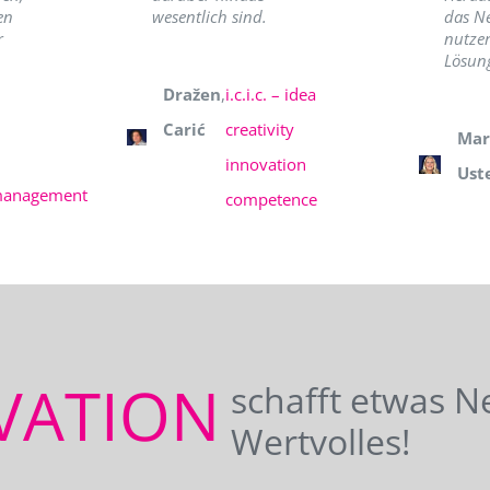
en
wesentlich sind.
das N
r
nutzer
Lösung
Dražen
,
i.c.i.c. – idea
Carić
creativity
Mar
innovation
Ust
management
competence
VATION
schafft etwas N
Wertvolles!