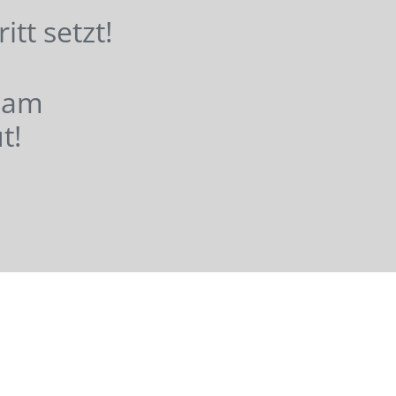
hritt setzt!
nsam
t!