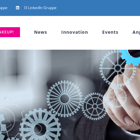
uppe
I3 LinkedIn Gruppe
News
Innovation
Events
An
AKEUP!