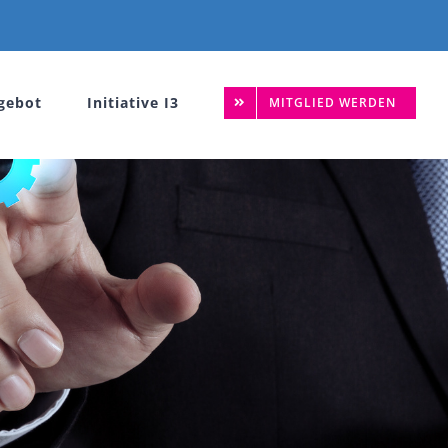
gebot
Initiative I3
MITGLIED WERDEN