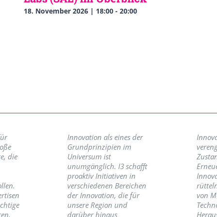
18. November 2026 | 18:00
-
20:00
für
Innovation als eines der
Innova
roße
Grundprinzipien im
vereng
e, die
Universum ist
Zusta
unumgänglich. I3 schafft
Erneu
proaktiv Initiativen in
Innov
llen.
verschiedenen Bereichen
rüttel
ertisen
der Innovation, die für
von M
ichtige
unsere Region und
Techno
ren,
darüber hinaus
Herau