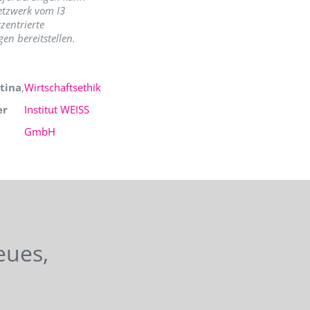
etzwerk vom I3
zentrierte
en bereitstellen.
tina
,
Wirtschaftsethik
er
Institut WEISS
GmbH
eues,