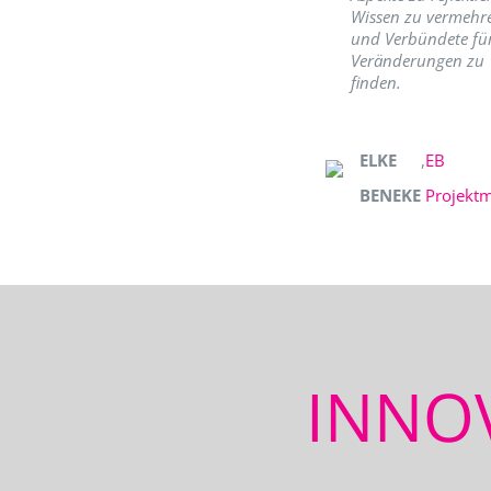
Wissen zu vermehr
und Verbündete fü
Veränderungen zu
finden.
ELKE
,
EB
BENEKE
Projekt
INNO