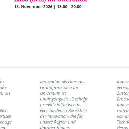
18. November 2026 | 18:00
-
20:00
für
Innovation als eines der
Innova
roße
Grundprinzipien im
vereng
e, die
Universum ist
Zusta
unumgänglich. I3 schafft
Erneu
proaktiv Initiativen in
Innov
llen.
verschiedenen Bereichen
rüttel
ertisen
der Innovation, die für
von M
ichtige
unsere Region und
Techno
ren,
darüber hinaus
Herau