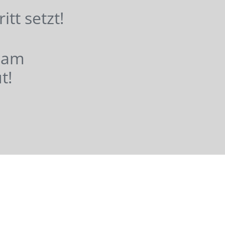
hritt setzt!
nsam
t!