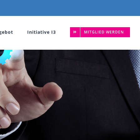
gebot
Initiative I3
MITGLIED WERDEN