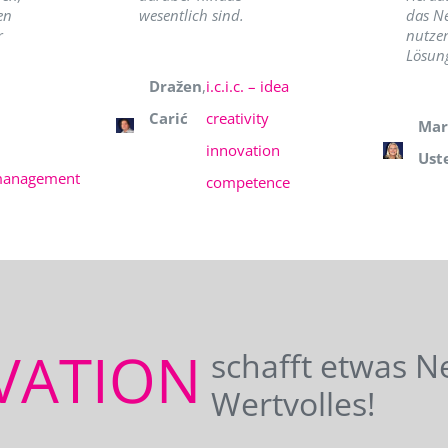
en
wesentlich sind.
das N
r
nutzer
Lösung
Dražen
,
i.c.i.c. – idea
Carić
creativity
Mar
innovation
Ust
management
competence
VATION
schafft etwas N
Wertvolles!