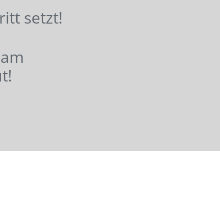
hritt setzt!
nsam
t!