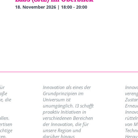
18. November 2026 | 18:00
-
20:00
für
Innovation als eines der
Innova
roße
Grundprinzipien im
vereng
e, die
Universum ist
Zusta
unumgänglich. I3 schafft
Erneu
proaktiv Initiativen in
Innov
llen.
verschiedenen Bereichen
rüttel
ertisen
der Innovation, die für
von M
ichtige
unsere Region und
Techno
ren,
darüber hinaus
Herau