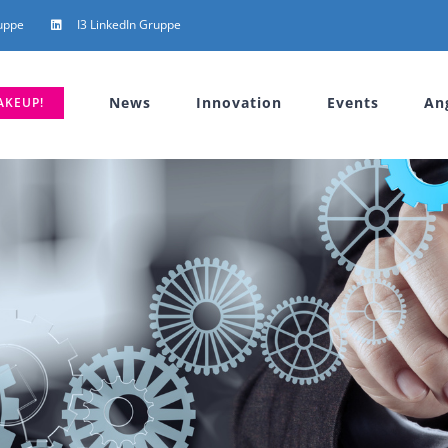
uppe
I3 LinkedIn Gruppe
News
Innovation
Events
An
AKEUP!