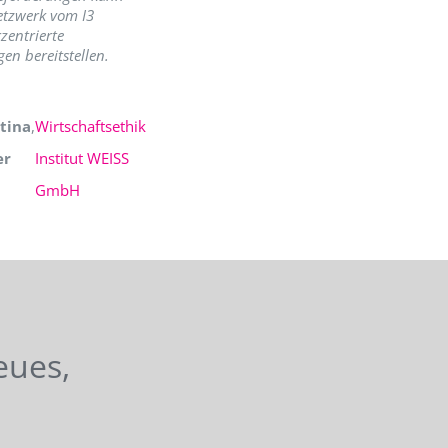
etzwerk vom I3
zentrierte
en bereitstellen.
tina
,
Wirtschaftsethik
er
Institut WEISS
GmbH
eues,