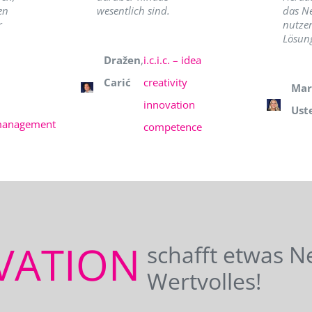
en
wesentlich sind.
das N
r
nutzer
Lösung
Dražen
,
i.c.i.c. – idea
Carić
creativity
Mar
innovation
Ust
management
competence
VATION
schafft etwas N
Wertvolles!