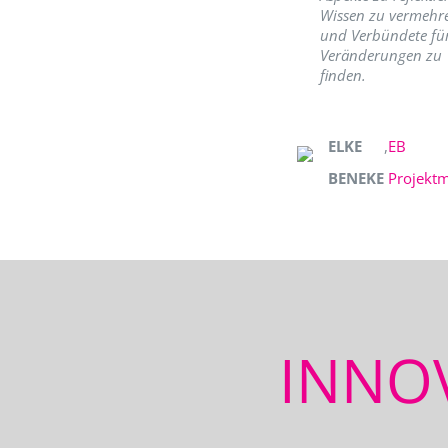
Wissen zu vermehr
und Verbündete fü
Veränderungen zu
finden.
ELKE
,
EB
BENEKE
Projekt
INNO