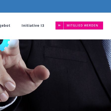
gebot
Initiative I3
MITGLIED WERDEN