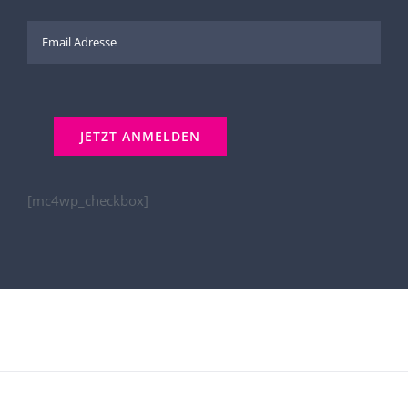
[mc4wp_checkbox]